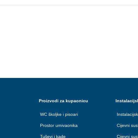
Proizvodi za kupaonicu
Instalacijs
WC školjke i pisoari
Instalacijsk
Prostor umivaonika
Cijevni su
Tuševi i kade
Cijevni su