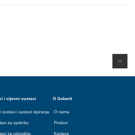
ki i cijevni sustavi
O Geberit
i sustavi i sustavi ispiranja
O nama
stavi za opskrbu
Poslovi
stavi za odvodnju
Karijera