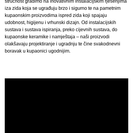
stručnost gradimo na inovativnim instalacijskim rješenjima
iza zida koja se ugrađuju brzo i sigurno te na pametnim
kupaonskim proizvodima ispred zida koji spajaju
udobnost, higijenu i vrhunski dizajn. Od instalacijskih
sustava i sustava ispiranja, preko cijevnih sustava, do
kupaonske keramike i namještaja – naši proizvodi
olakšavaju projektiranje i ugradnju te čine svakodnevni
boravak u kupaonici ugodnijim.