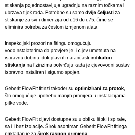
stiskanja pojednostavljuje ugradnju na raznim točkama i
ubrzava tijek rada. Potrebne su samo
dvije čeljusti
za
stiskanje za svih dimenzija od d16 do d75, čime se
eliminira potreba za čestom izmjenom alata.
Inspekcijski prozori na fitingu omogućuju
vodoinstalaterima da provjere je li cijev umetnuta na
ispravnu dubinu, dok plavi ili narančasti
indikatori
stiskanja
na fizinzima potvrđuju kada je cjevovodni sustav
ispravno instaliran i sigurno spojen.
Geberit FlowFit fitinzi također su
optimizirani za protok
,
što omogućuje upotrebu manjih promjera u instalacijama
pitke vode.
Geberit FlowFit cijevi dostupne su u obliku šipki i spirale,
sa ili bez izolacije. Širok asortiman Geberit FlowFit fitinga
prikladan je za
širok raspon primjena
.