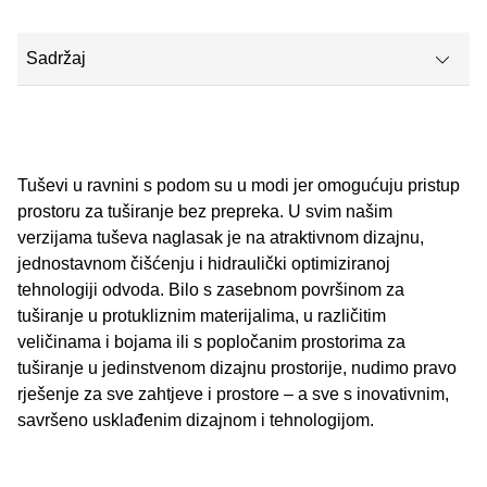
Sadržaj
Zajamčeno uživanje pod tušem
Geberitov časopis za kupaonice
Tuševi u ravnini s podom su u modi jer omogućuju pristup
prostoru za tuširanje bez prepreka. U svim našim
Tuš kanalice Geberit CleanLine
verzijama tuševa naglasak je na atraktivnom dizajnu,
jednostavnom čišćenju i hidraulički optimiziranoj
Tanka i funkcionalna: Nova tuš kanalica Geberit CleanLine50
tehnologiji odvoda. Bilo s zasebnom površinom za
Jednostavno čisto
tuširanje u protukliznim materijalima, u različitim
veličinama i bojama ili s popločanim prostorima za
Geberit zidni odvod za tuš
tuširanje u jedinstvenom dizajnu prostorije, nudimo pravo
rješenje za sve zahtjeve i prostore – a sve s inovativnim,
savršeno usklađenim dizajnom i tehnologijom.
Geberit podni sifon za tuš