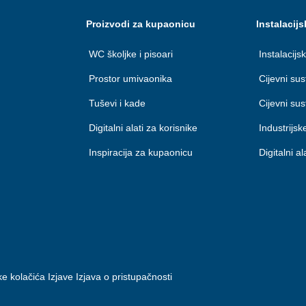
Proizvodi za kupaonicu
Instalacijs
WC školjke i pisoari
Instalacijsk
Prostor umivaonika
Cijevni su
Tuševi i kade
Cijevni su
Digitalni alati za korisnike
Industrijsk
Inspiracija za kupaonicu
Digitalni a
ke kolačića
Izjave
Izjava o pristupačnosti