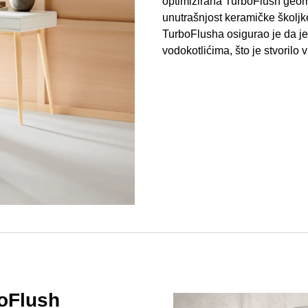
optimizirana TurboFlush geome
unutrašnjost keramičke školj
TurboFlusha osigurao je da j
vodokotlićima, što je stvorilo v
oFlush