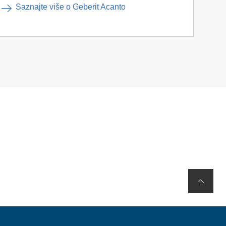
Saznajte više o Geberit Acanto
S