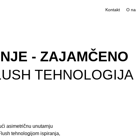
Kontakt
ANJE - ZAJAMČENO
USH TEHNOLOGIJA 
ući asimetričnu unutarnju
lush tehnologijom ispiranja,