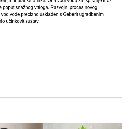
trija unutar keramike. Ona vodi vodu za ispiranje kroz
ke poput snažnog vrtloga. Razvojni proces novog
e vod vode precizno usklađen s Geberit ugradbenim
rlo učinkovit sustav.