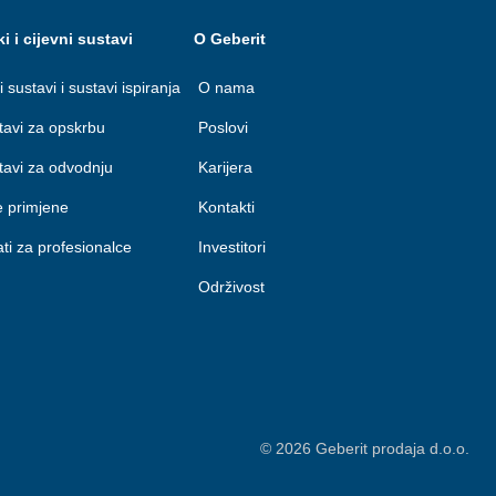
ki i cijevni sustavi
O Geberit
i sustavi i sustavi ispiranja
O nama
stavi za opskrbu
Poslovi
stavi za odvodnju
Karijera
e primjene
Kontakti
lati za profesionalce
Investitori
Održivost
©
2026
Geberit prodaja d.o.o.