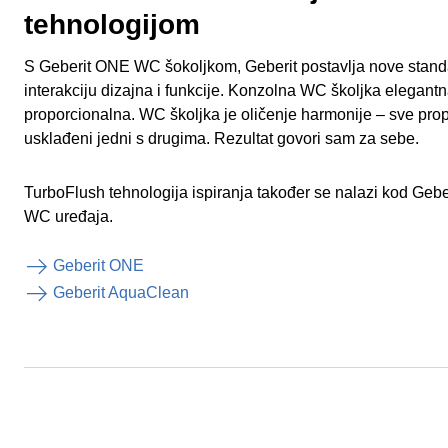
tehnologijom
S Geberit ONE WC šokoljkom, Geberit postavlja nove standa
interakciju dizajna i funkcije. Konzolna WC školjka elegantn
proporcionalna. WC školjka je oličenje harmonije – sve propo
usklađeni jedni s drugima. Rezultat govori sam za sebe.
TurboFlush tehnologija ispiranja također se nalazi kod Geb
WC uređaja.
Geberit ONE
Geberit AquaClean