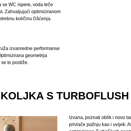
da se WC ispere, voda teče
st. Zahvaljujući optimiziranom
trebnu količinu čišćenja.
pruža izvanredne performanse
Optimizirana geometrija
se to postiže.
ŠKOLJKA S TURBOFLUSH
Izvana, poznati oblik i novo
privlače pažnju kao i uvijek. A