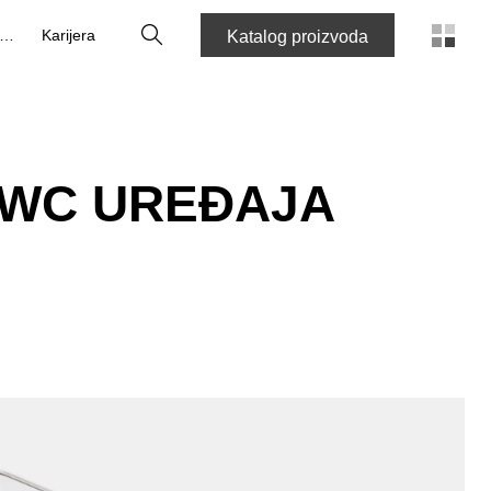
Tražilica
O nama
Karijera
Katalog proizvoda
 WC UREĐAJA