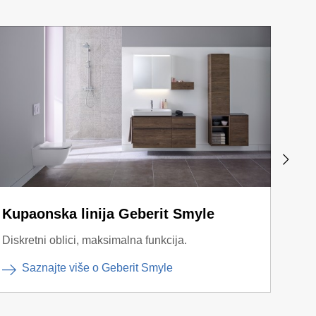
Kupaonska linija Geberit Smyle
Tipk
Diskretni oblici, maksimalna funkcija.
Razli
Saznajte više o Geberit Smyle
T