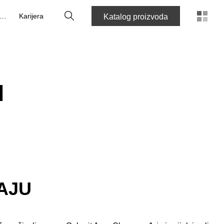
Tražilica
O nama
Karijera
Katalog proizvoda
N
AJU