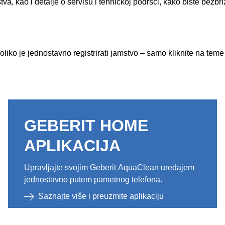
a, kao i detalje o servisu i tehničkoj podršci, kako biste bezbr
oliko je jednostavno registrirati jamstvo – samo kliknite na tem
GEBERIT HOME
APLIKACIJA
Upravljajte svojim Geberit AquaClean uređajem
jednostavno putem pametnog telefona.
Saznajte više i preuzmite aplikaciju