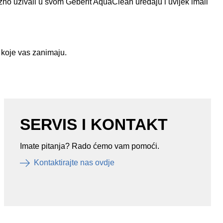
ižno uživali u svom Geberit AquaClean uređaju i uvijek imali
e koje vas zanimaju.
SERVIS I KONTAKT
Imate pitanja? Rado ćemo vam pomoći.
Kontaktirajte nas ovdje