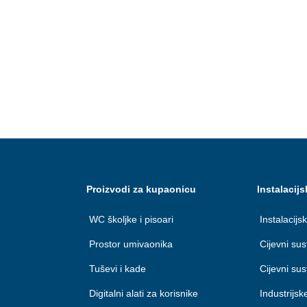
Proizvodi za kupaonicu
Instalacijs
WC školjke i pisoari
Instalacijsk
Prostor umivaonika
Cijevni su
Tuševi i kade
Cijevni su
Digitalni alati za korisnike
Industrijsk