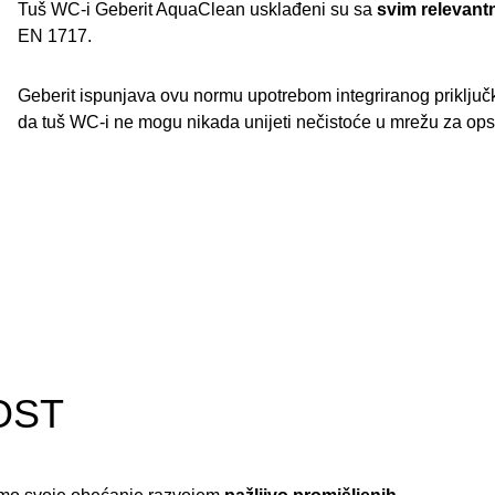
Tuš WC-i Geberit AquaClean usklađeni su sa
svim relevant
EN 1717.
Geberit ispunjava ovu normu upotrebom integriranog priključ
da tuš WC-i ne mogu nikada unijeti nečistoće u mrežu za op
OST