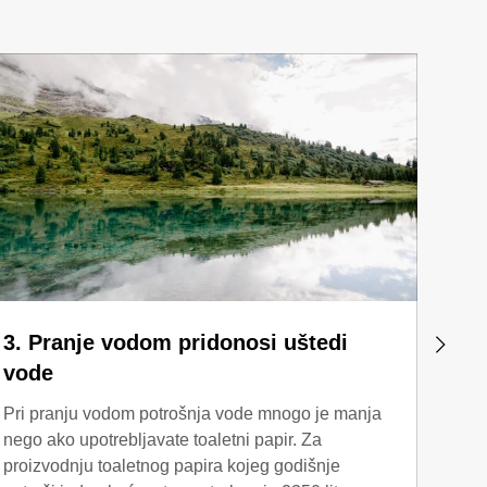
3. Pranje vodom pridonosi uštedi
4. G
vode
papi
Pri pranju vodom potrošnja vode mnogo je manja
Uz tu
nego ako upotrebljavate toaletni papir. Za
visok
proizvodnju toaletnog papira kojeg godišnje
model