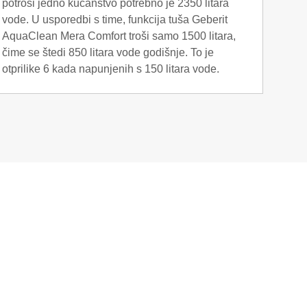
potroši jedno kućanstvo potrebno je 2350 litara
rada,
vode. U usporedbi s time, funkcija tuša Geberit
su u 
AquaClean Mera Comfort troši samo 1500 litara,
kućan
čime se štedi 850 litara vode godišnje. To je
toale
otprilike 6 kada napunjenih s 150 litara vode.