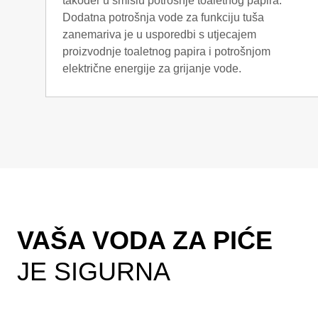
također u smislu potrošnje toaletnog papira.
Dodatna potrošnja vode za funkciju tuša
zanemariva je u usporedbi s utjecajem
proizvodnje toaletnog papira i potrošnjom
električne energije za grijanje vode.
VAŠA VODA ZA PIĆE
JE SIGURNA