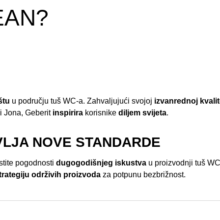
EAN?
štu
u području tuš WC-a. Zahvaljujući svojoj
izvanrednoj kvalit
ni Jona, Geberit
inspirira
korisnike
diljem svijeta
.
VLJA NOVE STANDARDE
istite pogodnosti
dugogodišnjeg iskustva
u proizvodnji tuš WC
trategiju održivih proizvoda
za potpunu bezbrižnost.