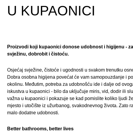
U KUPAONICI
Proizvodi koji kupaonici donose udobnost i higijenu - z
svježinu, dobrobit i čistoću.
Osjećaj svježine, čistoće i ugodnosti u svakom trenutku osn
Dobra osobna higijena povećat će vam samopouzdanje i pozi
okolinu. Međutim, potreba za udobnošću ide i dalje od ovoga 
iskustva u kupaonici - bilo da uključuje miris, vid, dodir ili 
važna u kupaonici i pokazuje se kad pomislite koliko ljudi 
mjesto i utočište iz užurbanog, svakodnevnog života. Zato r
malo dodatne udobnosti.
Better bathrooms, better lives