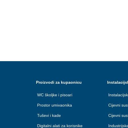
Proizvodi za kupaonicu
Instalacijs
WC školjke i pisoari
Instalacijsk
Prostor umivaonika
Cijevni su
Tuševi i kade
Cijevni su
Digitalni alati za korisnike
Industrijsk