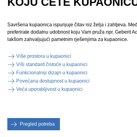
KOJU ĆETE KUPAONIC
Savršena kupaonica ispunjuje čitav niz želja i zahtjeva. Međ
preferirate dodatnu udobnost koju Vam pruža npr. Geberit 
lakšom zahvaljujući pametnim rješenjima za kupaonice.
Više prostora u kupaonici
Viši standard čistoće u kupaonici
Funkcionalniji dizajn u kupaonici
Povećana dostupnost u kupaonici
Veća uporabljivost u kupaonici
Pregled potreba