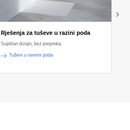
Rješenja za tuševe u razini poda
Geb
Suptilan dizajn, bez prepreka.
Više 
Tuševi u ravnini poda
S