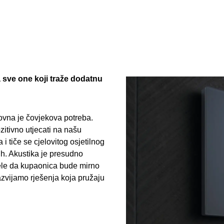
a sve one koji traže dodatnu
ovna je čovjekova potreba.
tivno utjecati na našu
i tiče se cjelovitog osjetilnog
sluh. Akustika je presudno
žele da kupaonica bude mirno
azvijamo rješenja koja pružaju