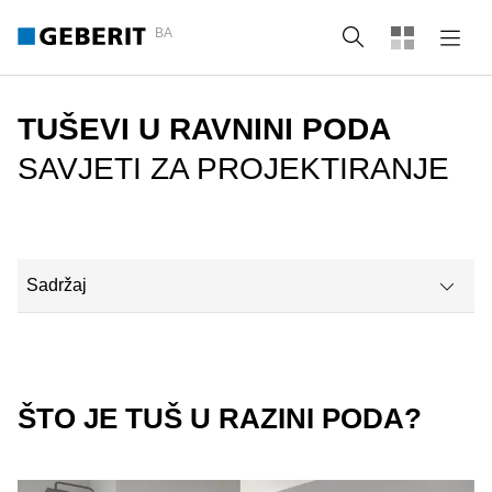
BA
Tražilica
TUŠEVI U RAVNINI PODA
SAVJETI ZA PROJEKTIRANJE
Sadržaj
Što je tuš u razini poda?
Prednosti otvorenog tuša
ŠTO JE TUŠ U RAZINI PODA?
Moderan tuš bez rubova – idealan za kupaonske niše ili male kup