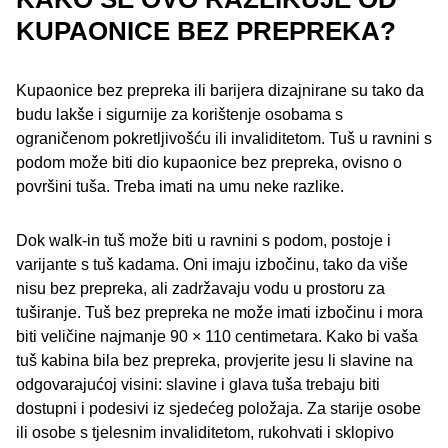
KUPAONICE BEZ PREPREKA?
Kupaonice bez prepreka ili barijera dizajnirane su tako da
budu lakše i sigurnije za korištenje osobama s
ograničenom pokretljivošću ili invaliditetom. Tuš u ravnini s
podom može biti dio kupaonice bez prepreka, ovisno o
površini tuša. Treba imati na umu neke razlike.
Dok walk-in tuš može biti u ravnini s podom, postoje i
varijante s tuš kadama. Oni imaju izbočinu, tako da više
nisu bez prepreka, ali zadržavaju vodu u prostoru za
tuširanje. Tuš bez prepreka ne može imati izbočinu i mora
biti veličine najmanje 90 × 110 centimetara. Kako bi vaša
tuš kabina bila bez prepreka, provjerite jesu li slavine na
odgovarajućoj visini: slavine i glava tuša trebaju biti
dostupni i podesivi iz sjedećeg položaja. Za starije osobe
ili osobe s tjelesnim invaliditetom, rukohvati i sklopivo