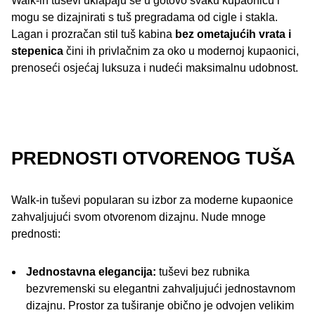
Walk-in tuševi uklapaju se u gotovo svaku kupaonicu i
mogu se dizajnirati s tuš pregradama od cigle i stakla.
Lagan i prozračan stil tuš kabina
bez ometajućih vrata i
stepenica
čini ih privlačnim za oko u modernoj kupaonici,
prenoseći osjećaj luksuza i nudeći maksimalnu udobnost.
PREDNOSTI OTVORENOG TUŠA
Walk-in tuševi popularan su izbor za moderne kupaonice
zahvaljujući svom otvorenom dizajnu. Nude mnoge
prednosti:
Jednostavna elegancija:
tuševi bez rubnika
bezvremenski su elegantni zahvaljujući jednostavnom
dizajnu. Prostor za tuširanje obično je odvojen velikim