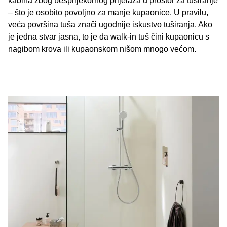
kabina zbog besprijekornog prijelaza u prostor za tuširanje
– što je osobito povoljno za manje kupaonice. U pravilu,
veća površina tuša znači ugodnije iskustvo tuširanja. Ako
je jedna stvar jasna, to je da walk-in tuš čini kupaonicu s
nagibom krova ili kupaonskom nišom mnogo većom.