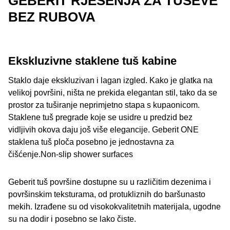
GEBERIT RJEŠENJA ZA TUŠEVE
prskanja.
u zid ili ugrađuju u predzid. Također nude dovoljno
BEZ RUBOVA
Protuklizne pločice ili tuš kade
dostupne su u
Pločice u tuš kabini donose dosljedan dizajn u prostoriju
prostora za pohranu
svih različitih bočica i tubica koje
različitim stupnjevima otpornosti na klizanje. Najniža
i nude gotovo neograničene mogućnosti prilagođavanja,
se nalaze u obiteljskoj kupaonici.
razina je otpornost na klizanje R9. Za otvorene tuševe
a time i veliku slobodu dizajna. Voda iz tuša se odvodi
preporučujemo najveću otpornost na klizanje za tuševe,
pomoću posebnih odvoda koji se elegantno i stilski
Ekskluzivne staklene tuš kabine
Posebno je praktično ovim
nišama
dati dodatnu
R11. Alternativno, mogu se koristiti protuklizne prostirke
uklapaju u tuš u ravnini s podom. Dok su tuš kanalice
funkcionalnost poklopcima. Geberit ONE nišna kutija za
ili naljepnice.
poput Geberit CleanLine uvučene u pod, zidni odvod
Staklo daje ekskluzivan i lagan izgled. Kako je glatka na
pohranu s poklopcem s ogledalom idealna je za tu
postavljen je iza zida s odvodom ispod pokrovne ploče. I
velikoj površini, ništa ne prekida elegantan stil, tako da se
svrhu.
ovdje su dostupne različite boje kako bi odvod savršeno
prostor za tuširanje neprimjetno stapa s kupaonicom.
odgovarao prostoru za tuširanje. Pločice su postavljene
Staklene tuš pregrade koje se usidre u predzid bez
tako da njihov nagib vodi vodu na siguran način u
vidljivih okova daju još više elegancije. Geberit ONE
odvod.
staklena tuš ploča posebno je jednostavna za
čišćenje.Non-slip shower surfaces
Savjet za odabir pločica: birajte veće pločice jer imaju
manje fuga pa se lakše čiste.
Geberit tuš površine dostupne su u različitim dezenima i
površinskim teksturama, od protukliznih do baršunasto
mekih. Izrađene su od visokokvalitetnih materijala, ugodne
su na dodir i posebno se lako čiste.