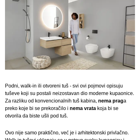
Pet savjeta: kako projektirati tuševe u razini poda
Geberit rješenja za tuševe bez rubova
Kako se ovo razlikuje od kupaonice bez prepreka?
Pročitajte slične objave
Podni, walk-in ili otvoreni tuš - svi ovi pojmovi opisuju
tuševe koji su postali neizostavan dio moderne kupaonice.
Za razliku od konvencionalnih tuš kabina,
nema prag
a
preko koje bi se prekoračilo i
nema vrata
koja bi se
otvorila da biste ušli pod tuš.
Ovo nije samo praktično, već je i arhitektonski privlačno.