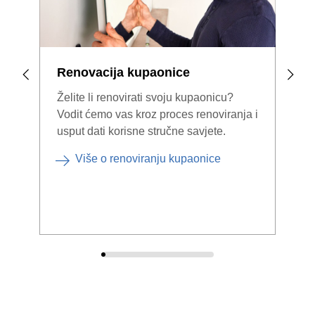
Renovacija kupaonice
Kada
Želite li renovirati svoju kupaonicu?
Kada
Vodit ćemo vas kroz proces renoviranja i
što 
usput dati korisne stručne savjete.
nova
Više o renoviranju kupaonice