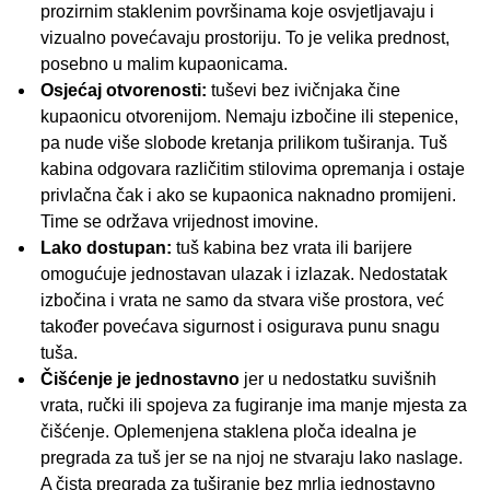
prozirnim staklenim površinama koje osvjetljavaju i
vizualno povećavaju prostoriju. To je velika prednost,
posebno u malim kupaonicama.
Osjećaj otvorenosti:
tuševi bez ivičnjaka čine
kupaonicu otvorenijom. Nemaju izbočine ili stepenice,
pa nude više slobode kretanja prilikom tuširanja. Tuš
kabina odgovara različitim stilovima opremanja i ostaje
privlačna čak i ako se kupaonica naknadno promijeni.
Time se održava vrijednost imovine.
Lako dostupan:
tuš kabina bez vrata ili barijere
omogućuje jednostavan ulazak i izlazak. Nedostatak
izbočina i vrata ne samo da stvara više prostora, već
također povećava sigurnost i osigurava punu snagu
tuša.
Čišćenje je jednostavno
jer u nedostatku suvišnih
vrata, ručki ili spojeva za fugiranje ima manje mjesta za
čišćenje. Oplemenjena staklena ploča idealna je
pregrada za tuš jer se na njoj ne stvaraju lako naslage.
A čista pregrada za tuširanje bez mrlja jednostavno