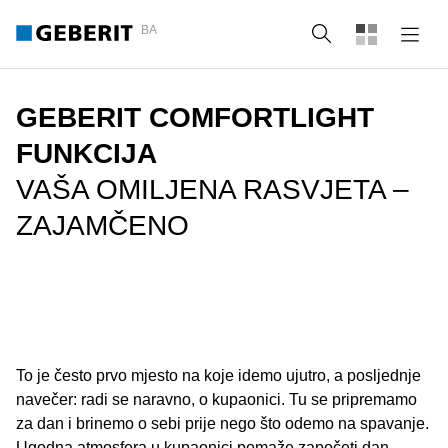
BA
Tražilica
GEBERIT COMFORTLIGHT
FUNKCIJA
VAŠA OMILJENA RASVJETA –
ZAJAMČENO
To je često prvo mjesto na koje idemo ujutro, a posljednje
navečer: radi se naravno, o kupaonici. Tu se pripremamo
za dan i brinemo o sebi prije nego što odemo na spavanje.
Ugodna atmosfera u kupaonici pomaže započeti dan