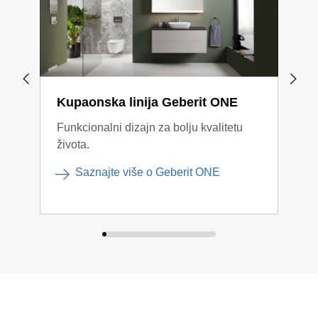
Kupaonska linija Geberit ONE
Kup
Funkcionalni dizajn za bolju kvalitetu
Kont
života.
komb
Saznajte više o Geberit ONE