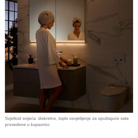
Svjetlost svijeća: diskretno, toplo osvjetljenje za opuštajuće sate
provedene u kupaonici.