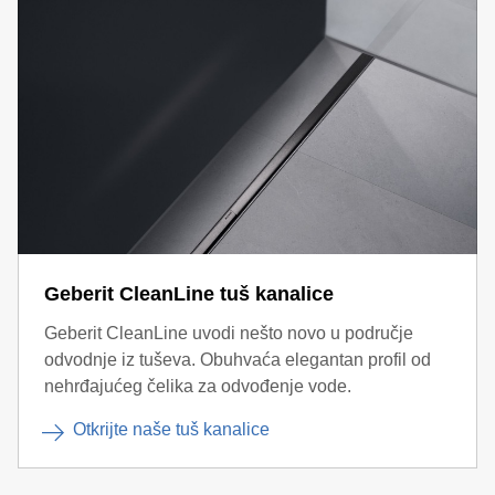
jednostavno čisti i održava. Odvod tuš kade tvrtke Geberit
potpunosti neprekinut.
ima demontažni poklopac s integriranom mrežicom.
Geberit CleanLine tuš kanalice
Geberit CleanLine uvodi nešto novo u područje
odvodnje iz tuševa. Obuhvaća elegantan profil od
nehrđajućeg čelika za odvođenje vode.
Otkrijte naše tuš kanalice