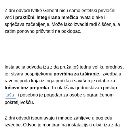
Zidni odvodi tvrtke Geberit nisu samo estetski privlačni,
već i
praktični
.
Integrirana mrežica
hvata dlake i
sprječava začepljenje. Može lako izvaditi radi čišćenja, a
zatim ponovno pričvrstiti na poklopac.
Instalacija odvoda iza zida pruža još jednu veliku prednost
jer stvara besprijekornu
površina za tuširanje
. Izvedba u
ravnini poda koja iz toga proizlazi savršen je odabir za
tuševe bez prepreka
. To olakšava jednostavan pristup
tušu
i posebno je pogodan za osobe s ograničenom
pokretljivošću.
Zidni odvodi ispunjavaju i mnoge zahtjeve u pogledu
izvedbe. Odvod je montiran na instalacijski okvir iza zida